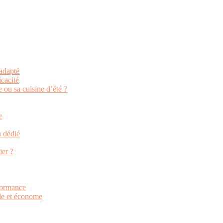
 adapté
cacité
 ou sa cuisine d’été ?
e
u dédié
ier ?
rformance
ble et économe