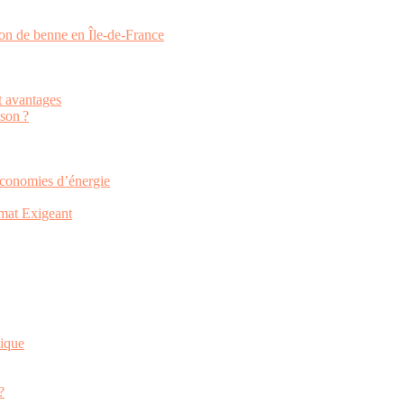
ion de benne en Île-de-France
et avantages
ison ?
économies d’énergie
imat Exigeant
tique
?