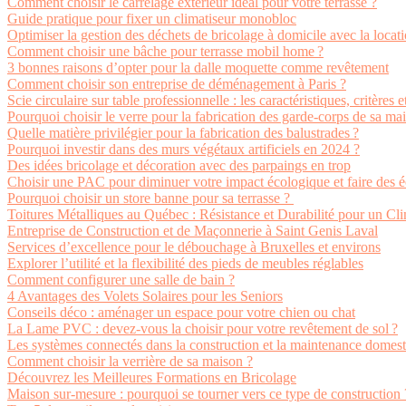
Comment choisir le carrelage extérieur idéal pour votre terrasse ?
Guide pratique pour fixer un climatiseur monobloc
Optimiser la gestion des déchets de bricolage à domicile avec la locat
Comment choisir une bâche pour terrasse mobil home ?
3 bonnes raisons d’opter pour la dalle moquette comme revêtement
Comment choisir son entreprise de déménagement à Paris ?
Scie circulaire sur table professionnelle : les caractéristiques, critères 
Pourquoi choisir le verre pour la fabrication des garde-corps de sa ma
Quelle matière privilégier pour la fabrication des balustrades ?
Pourquoi investir dans des murs végétaux artificiels en 2024 ?
Des idées bricolage et décoration avec des parpaings en trop
Choisir une PAC pour diminuer votre impact écologique et faire des 
Pourquoi choisir un store banne pour sa terrasse ?
Toitures Métalliques au Québec : Résistance et Durabilité pour un Cl
Entreprise de Construction et de Maçonnerie à Saint Genis Laval
Services d’excellence pour le débouchage à Bruxelles et environs
Explorer l’utilité et la flexibilité des pieds de meubles réglables
Comment configurer une salle de bain ?
4 Avantages des Volets Solaires pour les Seniors
Conseils déco : aménager un espace pour votre chien ou chat
La Lame PVC : devez-vous la choisir pour votre revêtement de sol ?
Les systèmes connectés dans la construction et la maintenance domes
Comment choisir la verrière de sa maison ?
Découvrez les Meilleures Formations en Bricolage
Maison sur-mesure : pourquoi se tourner vers ce type de construction 