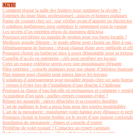
ACTU
Comment réussir la taille des fruitiers pour optimiser la récolte ?
Entretien du linge blanc professionnel : astuces et bonnes pratiques
Panne de courant chez soi : que vérifier avant d’appeler un électricien
6 solutions ingénieuses pour optimiser le rangement sous la vasque
Les secrets d’un entretien réussi du monstera deliciosa
Pourquoi privilégier un mandat de gestion pour vos biens locatifs ?
Meilleure gourde filtrante : le guide ultime pour choisir un filtre à eau
Déménagement de bureaux : réussir chaque étape avec méthode et effi
Pourquoi choisir un barbecue inox à poser démontable pour sa terrasse
Contrôle d’accès en entreprise : clés pour protéger ses locaux
Créer un espace extérieur serein avec une moustiquaire élégante
Pilea entretien : conseils pratiques pour une plante d’intérieur épanoui
Plan maison pour chantier pour mieux lancer les travaux
6 solutions d’aménagement pour travailler depuis chez soi sans burea
7 erreurs à éviter lors de l’installation d’une douche à l’italienne
Pourquoi la chasse d’eau fuit-elle en permanence et comment y reméd
Acquisition d’un tapis : quelles erreurs courantes éviter ?
Répare tes appareils : pièces détachées et accessoires durables
L’art de maîtriser le four a pizza bois pour des soirées inoubliables
L’art de la menuiserie : transformer votre habitat avec élégance et pe
Pourquoi choisir la bonne fenêtre est le secret d’une maison conforta
Installation de menuiserie : étapes et conseils d’expert
Problème de volet roulant ? Contactez un expert caennais