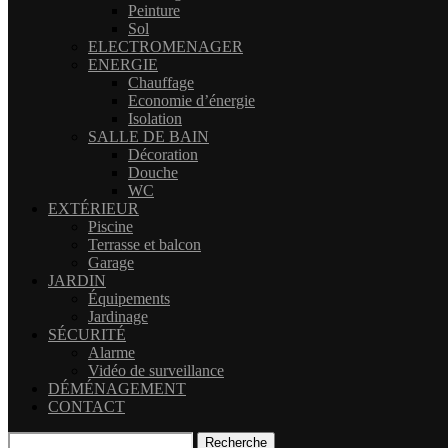
Peinture
Sol
ELECTROMENAGER
ENERGIE
Chauffage
Economie d’énergie
Isolation
SALLE DE BAIN
Décoration
Douche
WC
EXTÉRIEUR
Piscine
Terrasse et balcon
Garage
JARDIN
Équipements
Jardinage
SÉCURITÉ
Alarme
Vidéo de surveillance
DÉMÉNAGEMENT
CONTACT
Recherche