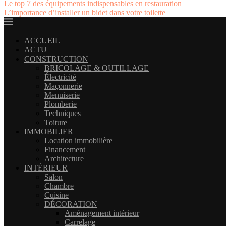
Le top 7 des équipements indispensables en restauration
L’importance d’installer un bidet dans votre toilette
ACCUEIL
ACTU
CONSTRUCTION
BRICOLAGE & OUTILLAGE
Électricité
Maçonnerie
Menuiserie
Plomberie
Techniques
Toiture
IMMOBILIER
Location immobilière
Financement
Architecture
INTÉRIEUR
Salon
Chambre
Cuisine
DÉCORATION
Aménagement intérieur
Carrelage