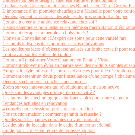
Barbecue en pierre design : allier esthétique et fonctionnalité
Tendances de Conception de Cuisines Blanches en 2025 : Ce Qui Est 
L’importance d’un plombier chauffagiste à Marseille pour votre confo
Déménagement sans stress : les astuces de pros pour tout anticiper
Comment créer une ambiance relaxante chez soi ?
Étapes essentielles pour installer soi-même sa micro station d’épuratio
Comment décaper un meuble en bois foncé ?
Monstera Constellation : L’expert des soins pour cette variété rare
Les outils indispensables pour réussir vos rénovations
Les meilleures idées d’objets personnalisés sur le site cewe.fr pour tou
Tout savoir sur les Halles de Toulon
Comment Transformer Votre Chambre en Paradis Virtuel
Comment rénover un évier en marbre avec des produits simples et san
Adoptez le style industriel : conseils et astuces pour une décoration t
Comment obtenir un devis pour l’installation d’une pompe à chaleur en
Décorer sa chambre à coucher : nos conseils
Zoom sur ces innovations qui révolutionnent la maison neuve
Quels sont les avantages d’un garde-corps vitré ?
Les innovations technologiques indispensables pour notre demeure
Tendances actuelles en rénovation
4 conseils pour réussir un projet de construction
Construction maison : comment garantir la réussite ?
Quelles sont les pannes courantes du volet roulant ?
Les devoirs du locataire dans le cadre d’un contrat de bail
Guide pour la mise en œuvre de terrasses en bois