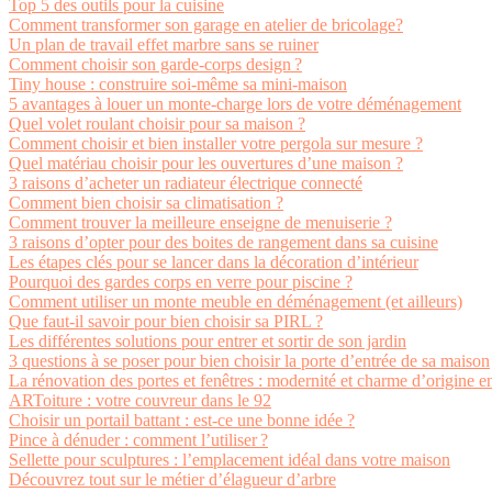
Top 5 des outils pour la cuisine
Comment transformer son garage en atelier de bricolage?
Un plan de travail effet marbre sans se ruiner
Comment choisir son garde-corps design ?
Tiny house : construire soi-même sa mini-maison
5 avantages à louer un monte-charge lors de votre déménagement
Quel volet roulant choisir pour sa maison ?
Comment choisir et bien installer votre pergola sur mesure ?
Quel matériau choisir pour les ouvertures d’une maison ?
3 raisons d’acheter un radiateur électrique connecté
Comment bien choisir sa climatisation ?
Comment trouver la meilleure enseigne de menuiserie ?
3 raisons d’opter pour des boites de rangement dans sa cuisine
Les étapes clés pour se lancer dans la décoration d’intérieur
Pourquoi des gardes corps en verre pour piscine ?
Comment utiliser un monte meuble en déménagement (et ailleurs)
Que faut-il savoir pour bien choisir sa PIRL ?
Les différentes solutions pour entrer et sortir de son jardin
3 questions à se poser pour bien choisir la porte d’entrée de sa maison
La rénovation des portes et fenêtres : modernité et charme d’origine 
ARToiture : votre couvreur dans le 92
Choisir un portail battant : est-ce une bonne idée ?
Pince à dénuder : comment l’utiliser ?
Sellette pour sculptures : l’emplacement idéal dans votre maison
Découvrez tout sur le métier d’élagueur d’arbre