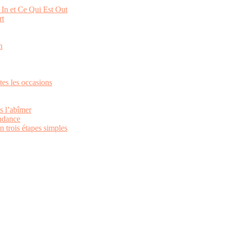
In et Ce Qui Est Out
rt
n
tes les occasions
s l’abîmer
endance
 trois étapes simples