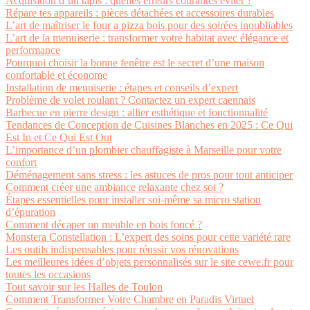
Acquisition d’un tapis : quelles erreurs courantes éviter ?
Répare tes appareils : pièces détachées et accessoires durables
L’art de maîtriser le four a pizza bois pour des soirées inoubliables
L’art de la menuiserie : transformer votre habitat avec élégance et
performance
Pourquoi choisir la bonne fenêtre est le secret d’une maison
confortable et économe
Installation de menuiserie : étapes et conseils d’expert
Problème de volet roulant ? Contactez un expert caennais
Barbecue en pierre design : allier esthétique et fonctionnalité
Tendances de Conception de Cuisines Blanches en 2025 : Ce Qui
Est In et Ce Qui Est Out
L’importance d’un plombier chauffagiste à Marseille pour votre
confort
Déménagement sans stress : les astuces de pros pour tout anticiper
Comment créer une ambiance relaxante chez soi ?
Étapes essentielles pour installer soi-même sa micro station
d’épuration
Comment décaper un meuble en bois foncé ?
Monstera Constellation : L’expert des soins pour cette variété rare
Les outils indispensables pour réussir vos rénovations
Les meilleures idées d’objets personnalisés sur le site cewe.fr pour
toutes les occasions
Tout savoir sur les Halles de Toulon
Comment Transformer Votre Chambre en Paradis Virtuel