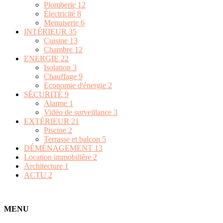
Chambre
12
ENERGIE
22
Isolation
3
Chauffage
9
Economie d'énergie
2
SÉCURITÉ
9
Alarme
1
Vidéo de surveillance
3
EXTÉRIEUR
21
Piscine
2
Terrasse et balcon
5
DÉMÉNAGEMENT
13
Location immobilière
2
Architecture
1
ACTU
2
MENU
Accueil
Publier un article
Annuaire
Mentions Légales
Signaler un contenu illicite