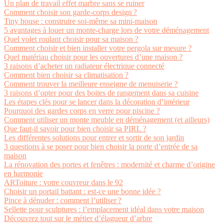
Un plan de travail effet marbre sans se ruiner
Comment choisir son garde-corps design ?
Tiny house : construire soi-même sa mini-maison
5 avantages à louer un monte-charge lors de votre déménagement
Quel volet roulant choisir pour sa maison ?
Comment choisir et bien installer votre pergola sur mesure ?
Quel matériau choisir pour les ouvertures d’une maison ?
3 raisons d’acheter un radiateur électrique connecté
Comment bien choisir sa climatisation ?
Comment trouver la meilleure enseigne de menuiserie ?
3 raisons d’opter pour des boites de rangement dans sa cuisine
Les étapes clés pour se lancer dans la décoration d’intérieur
Pourquoi des gardes corps en verre pour piscine ?
Comment utiliser un monte meuble en déménagement (et ailleurs)
Que faut-il savoir pour bien choisir sa PIRL ?
Les différentes solutions pour entrer et sortir de son jardin
3 questions à se poser pour bien choisir la porte d’entrée de sa
maison
La rénovation des portes et fenêtres : modernité et charme d’origine
en harmonie
ARToiture : votre couvreur dans le 92
Choisir un portail battant : est-ce une bonne idée ?
Pince à dénuder : comment l’utiliser ?
Sellette pour sculptures : l’emplacement idéal dans votre maison
Découvrez tout sur le métier d’élagueur d’arbre