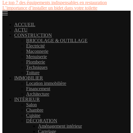
Le top 7 des équipements indispensables en restauration
L’importance d’installer un bidet dans votre toilette
ACCUEIL
ACTU
CONSTRUCTION
BRICOLAGE & OUTILLAGE
Électricité
Maçonnerie
Menuiserie
Plomberie
Techniques
Toiture
IMMOBILIER
Location immobilière
Financement
Architecture
INTÉRIEUR
Salon
Chambre
Cuisine
DÉCORATION
Aménagement intérieur
Carrelage