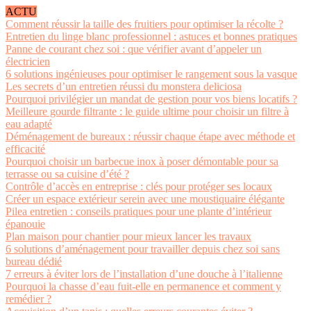
ACTU
Comment réussir la taille des fruitiers pour optimiser la récolte ?
Entretien du linge blanc professionnel : astuces et bonnes pratiques
Panne de courant chez soi : que vérifier avant d’appeler un
électricien
6 solutions ingénieuses pour optimiser le rangement sous la vasque
Les secrets d’un entretien réussi du monstera deliciosa
Pourquoi privilégier un mandat de gestion pour vos biens locatifs ?
Meilleure gourde filtrante : le guide ultime pour choisir un filtre à
eau adapté
Déménagement de bureaux : réussir chaque étape avec méthode et
efficacité
Pourquoi choisir un barbecue inox à poser démontable pour sa
terrasse ou sa cuisine d’été ?
Contrôle d’accès en entreprise : clés pour protéger ses locaux
Créer un espace extérieur serein avec une moustiquaire élégante
Pilea entretien : conseils pratiques pour une plante d’intérieur
épanouie
Plan maison pour chantier pour mieux lancer les travaux
6 solutions d’aménagement pour travailler depuis chez soi sans
bureau dédié
7 erreurs à éviter lors de l’installation d’une douche à l’italienne
Pourquoi la chasse d’eau fuit-elle en permanence et comment y
remédier ?