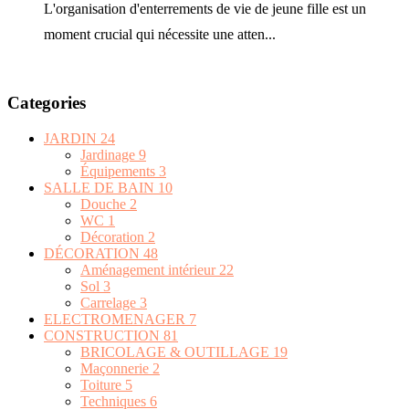
Categories
JARDIN
24
Jardinage
9
Équipements
3
SALLE DE BAIN
10
Douche
2
WC
1
Décoration
2
DÉCORATION
48
Aménagement intérieur
22
Sol
3
Carrelage
3
ELECTROMENAGER
7
CONSTRUCTION
81
BRICOLAGE & OUTILLAGE
19
Maçonnerie
2
Toiture
5
Techniques
6
Plomberie
12
Électricité
8
Menuiserie
6
INTÉRIEUR
35
Cuisine
13