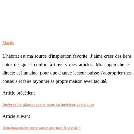
Martin
L'habitat est ma source d'inspiration favorite. J’aime créer des liens
entre design et confort à travers mes articles. Mon approche est
directe et humaine, pour que chaque lecteur puisse s'approprier mes
conseils et faire rayonner sa propre maison avec facilité.
Article prècèdent
Intégrer les plantes vertes pour un intérieur verdoyant
Article suivant
Déménagement entre amis: que faut-il savoir ?
VOUS POUVEZ AUSSI AIMER
6 solutions d’aménagement pour travailler depuis
chez soi...